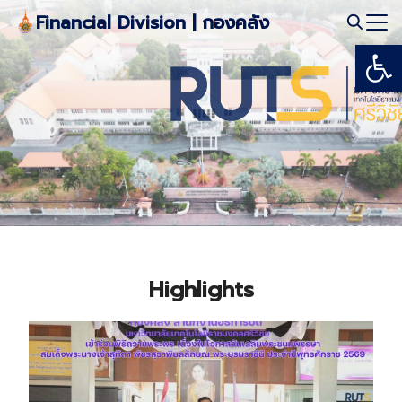
Skip
Financial Division | กองคลัง
to
Open
Search
content
for:
Highlights