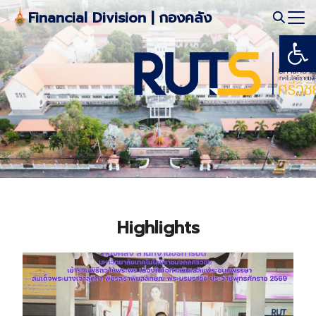
Skip
Financial Division | กองคลัง
to
Open
Search
content
for:
Highlights