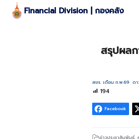
Skip
Financial Division | กองคลัง
to
content
S
fo
สรุปผลกา
สขร. เดือน ก.พ.69
ดา
194
Facebook
ข่าวประชาสัมพันธ์
,