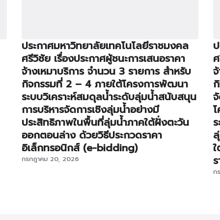
ประกาศมหาวิทยาลัยเทคโนโลยีราชมงคล
ป
ศรีวิชัย เรื่องประกาศผู้ชนะการเสนอราคา
ศ
จ้างเหมาบริการ จำนวน 3 รายการ สำหรับ
จ
กิจกรรมที่ 2 – 4 ภายใต้โครงการพัฒนา
ก
ระบบวิเคราะห์สมดุลน้ำระดับลุ่มน้ำสนับสนุน
จ
การบริหารจัดการเชิงลุ่มน้ำอย่างมี
โ
ประสิทธิภาพในพื้นที่ลุ่มน้ำภาคใต้ฝั่งตะวัน
ร
ออกตอนล่าง ด้วยวิธีประกวดราคา
ล
อิเล็กทรอนิกส์ (e-bidding)
ใ
ร
กรกฎาคม 20, 2026
ก