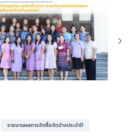
No Gift
รายงานผลการจัดซื้อจัดจ้างประจำปี