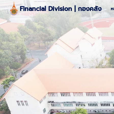
Skip
Financial Division | กองคลัง
ห
to
content
S
fo