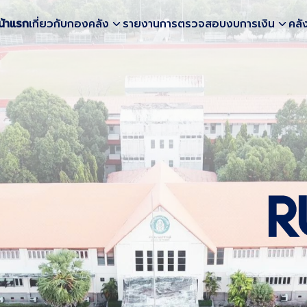
น้าแรก
เกี่ยวกับกองคลัง
รายงานการตรวจสอบงบการเงิน
คลั
earch
r: