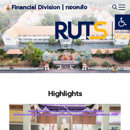
Skip
Financial Division | กองคลัง
to
Open
Search
content
for:
Highlights