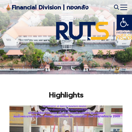
Skip
Financial Division | กองคลัง
to
Open
Search
content
for:
Highlights