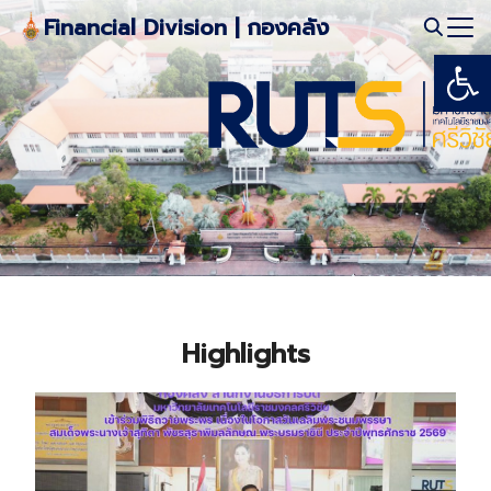
Skip
Financial Division | กองคลัง
to
Open
Search
content
for:
Highlights