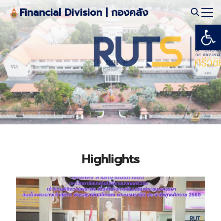
Skip
Financial Division | กองคลัง
to
Open
Search
content
for:
Highlights