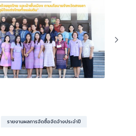
No Gift
รายงานผลการจัดซื้อจัดจ้างประจำปี