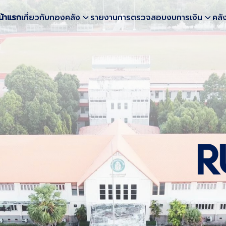
น้าแรก
เกี่ยวกับกองคลัง
รายงานการตรวจสอบงบการเงิน
คลั
earch
r: