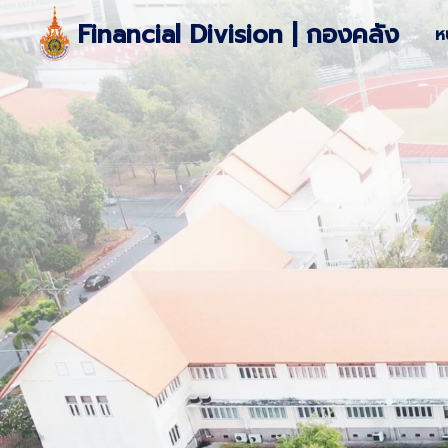
Skip
Financial Division | กองคลัง
ห
to
content
S
fo