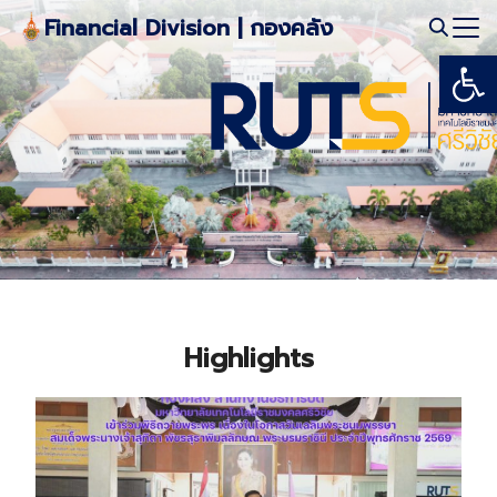
Skip
Financial Division | กองคลัง
to
Open
Search
content
for:
Highlights