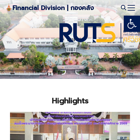
Skip
Financial Division | กองคลัง
to
Open
Search
content
for:
Highlights