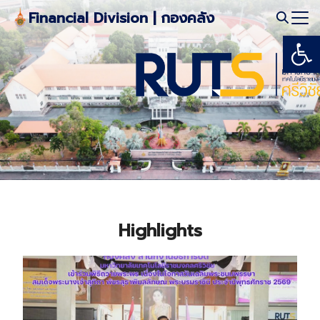
Skip
Financial Division | กองคลัง
to
Open
Search
content
for:
Highlights