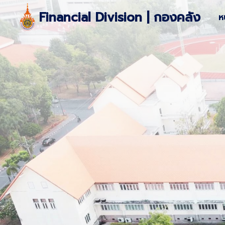
Skip
Financial Division | กองคลัง
ห
to
content
S
fo