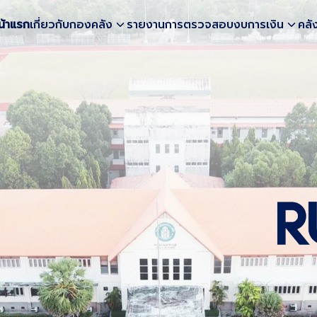
น้าแรก
เกี่ยวกับกองคลัง
รายงานการตรวจสอบงบการเงิน
คลั
earch
r: