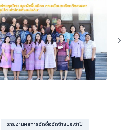
No Gift
รายงานผลการจัดซื้อจัดจ้างประจำปี