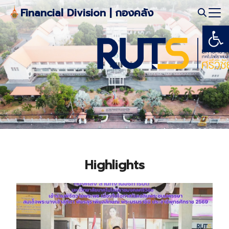
Skip
Financial Division | กองคลัง
to
Open
Search
content
for:
Highlights