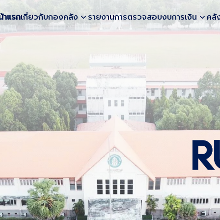
น้าแรก
เกี่ยวกับกองคลัง
รายงานการตรวจสอบงบการเงิน
คลั
earch
r: