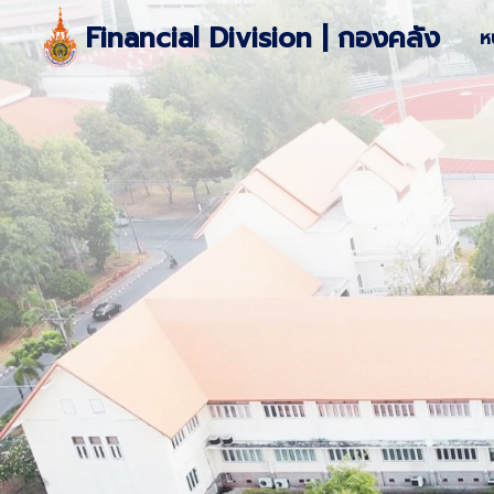
Skip
Financial Division | กองคลัง
ห
to
content
S
fo