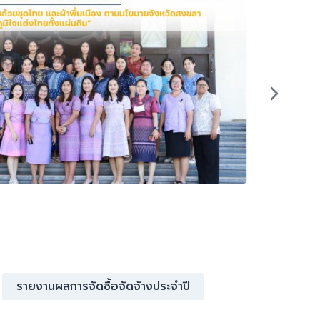
No Gift
รายงานผลการจัดซื้อจัดจ้างประจำปี