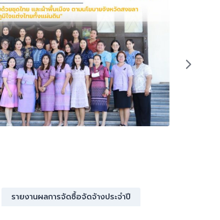
No Gift
รายงานผลการจัดซื้อจัดจ้างประจำปี