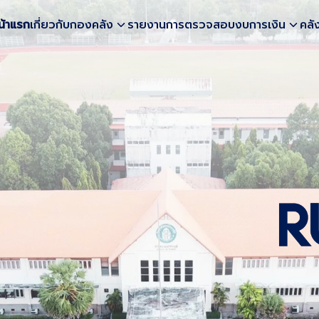
น้าแรก
เกี่ยวกับกองคลัง
รายงานการตรวจสอบงบการเงิน
คลั
earch
r: