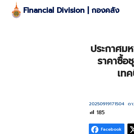
Skip
Financial Division | กองคลัง
to
content
S
fo
ประกาศมหา
ราคาซื้อ
เทค
20250919171504
ดา
185
Facebook