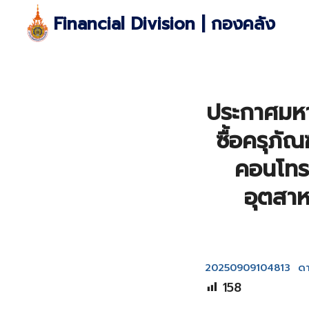
Skip
Financial Division | กองคลัง
to
content
S
fo
ประกาศมหา
ซื้อครุภั
คอนโทรล
อุตสาห
20250909104813
ดา
158